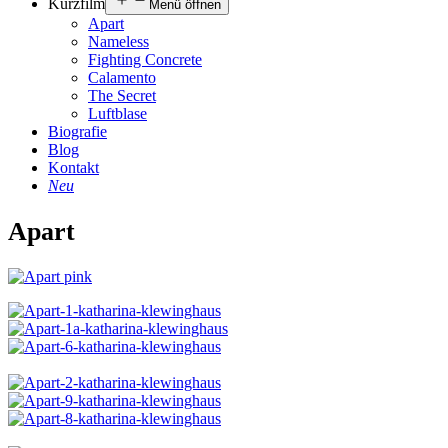
Kurzfilm
Menü öffnen
Apart
Nameless
Fighting Concrete
Calamento
The Secret
Luftblase
Biografie
Blog
Kontakt
Neu
Apart