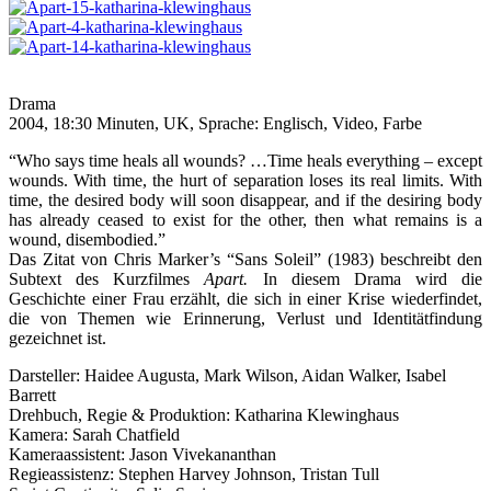
Drama
2004, 18:30 Minuten, UK, Sprache: Englisch, Video, Farbe
“Who says time heals all wounds? …Time heals everything – except
wounds. With time, the hurt of separation loses its real limits. With
time, the desired body will soon disappear, and if the desiring body
has already ceased to exist for the other, then what remains is a
wound, disembodied.”
Das Zitat von Chris Marker’s “Sans Soleil” (1983) beschreibt den
Subtext des Kurzfilmes
Apart.
In diesem Drama wird die
Geschichte einer Frau erzählt, die sich in einer Krise wiederfindet,
die von Themen wie Erinnerung, Verlust und Identitätfindung
gezeichnet ist.
Darsteller: Haidee Augusta, Mark Wilson, Aidan Walker, Isabel
Barrett
Drehbuch, Regie & Produktion: Katharina Klewinghaus
Kamera: Sarah Chatfield
Kameraassistent: Jason Vivekananthan
Regieassistenz: Stephen Harvey Johnson, Tristan Tull