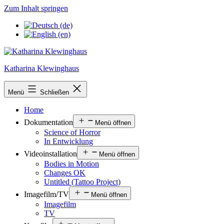
Zum Inhalt springen
Katharina Klewinghaus
Menü
Schließen
Home
Dokumentation
Menü öffnen
Science of Horror
In Entwicklung
Videoinstallation
Menü öffnen
Bodies in Motion
Changes OK
Untitled (Tattoo Project)
Imagefilm/TV
Menü öffnen
Imagefilm
TV